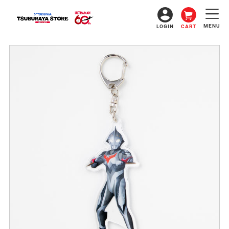
コ
ン
テ
MENU
LOGIN
CART
ン
ツ
に
ス
キ
ッ
プ
す
る