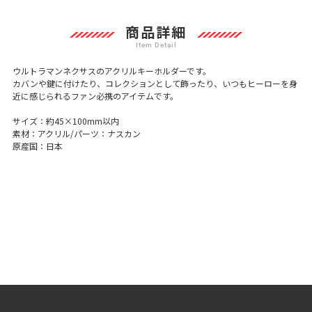
ト
に
商品詳細
商
品
を
ウルトラマンネクサスのアクリルキーホルダーです。
追
カバンや鍵に付けたり、コレクションとして飾ったり、いつもヒーローを身
加
近に感じられるファン必携のアイテムです。
す
る
サイズ：約45×100mm以内
素材：アクリル/パーツ：ナスカン
原産国：日本