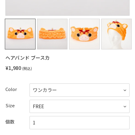
ヘアバンド ブースカ
通
¥1,980
(税込)
常
価
格
Color
Size
個数