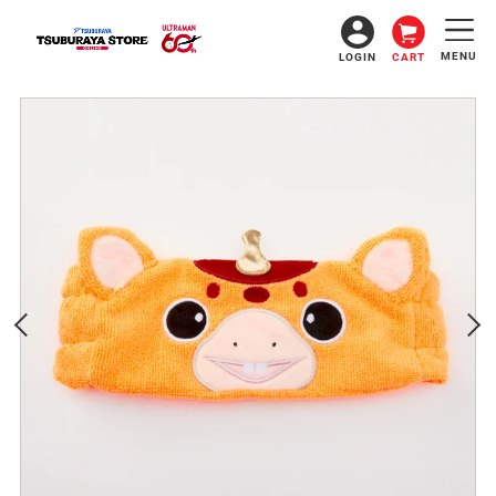
コ
ン
テ
MENU
LOGIN
CART
ン
ツ
に
ス
キ
ッ
プ
す
る