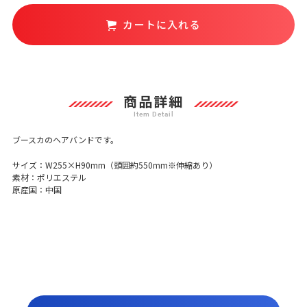
カートに入れる
カ
ー
ト
に
商品詳細
商
品
を
ブースカのヘアバンドです。
追
加
サイズ：W255×H90mm（頭囲約550mm※伸縮あり）
す
素材：ポリエステル
る
原産国：中国