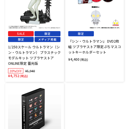
ウ
ラ
ル
マ
ト
ン』
ラ
DVD2
マ
枚
ン
組
（シ
ツ
SALE
限定
限定
ン・
ブ
限定
メディア掲載
『シン・ウルトラマン』 DVD2枚
ウ
ラ
組 ツブラヤストア限定ぷちマスコ
1/250スケール ウルトラマン（シ
ル
ヤ
ットキーホルダーセット
ン・ウルトラマン） プラスチック
ト
ス
モデルキット ツブラヤストア
ラ
ト
¥4,400
通
(税込)
ONLINE限定 蓄光版
マ
ア
常
ン）
限
価
通
販
20%OFF
¥5,940
格
プ
定
常
売
¥4,752
(税込)
ラ
ぷ
価
価
ス
ち
格
格
「円
チ
マ
谷
ッ
ス
特
ク
コ
殊
モ
ッ
技
デ
ト
術
ル
キ
研
キ
ー
究
ッ
ホ
所」