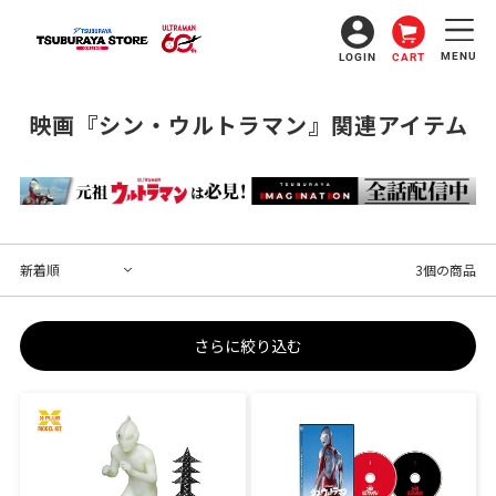
コ
ン
テ
MENU
LOGIN
CART
ン
ツ
に
コ
映画『シン・ウルトラマン』関連アイテム
ス
レ
キ
ッ
ク
プ
シ
す
ョ
る
ン
3個の商品
:
さらに絞り込む
1/250
『シ
ス
ン・
ケ
ウ
ー
ル
ル
ト