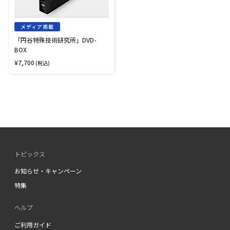
ト
ル
DVD-
ツ
ダ
BOX
ブ
ー
メディア掲載
ラ
セ
「円谷特殊技術研究所」DVD-
ヤ
ッ
ス
BOX
ト
ト
¥7,700
通
(税込)
ア
常
ONLINE
価
限
格
定
蓄
光
版
トピックス
お知らせ・キャンペーン
特集
ヘルプ
ご利用ガイド