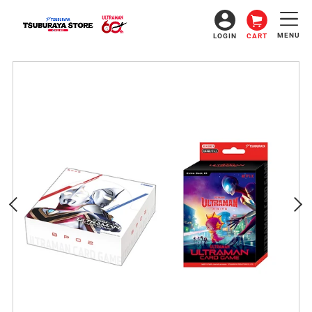
コ
ン
テ
MENU
LOGIN
CART
ン
ツ
に
ス
キ
ッ
プ
す
る