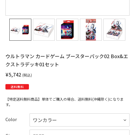
ウルトラマン カードゲーム ブースターパック02 Box&エ
クストラデッキ01セット
通
¥5,742
(税込)
常
価
送料無料
格
【特定送料無料商品】単体でご購入の場合、送料無料(沖縄除く)になりま
す。
Color