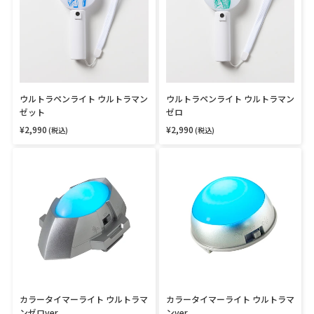
ペ
ペ
ン
ン
ラ
ラ
イ
イ
ト
ト
ウ
ウ
ル
ル
ト
ト
ウルトラペンライト ウルトラマン
ウルトラペンライト ウルトラマン
ラ
ラ
ゼット
ゼロ
マ
マ
ン
ン
¥2,990
¥2,990
通
通
(税込)
(税込)
常
常
ゼ
ゼ
価
価
カ
カ
ッ
ロ
格
格
ラ
ラ
ト
ー
ー
タ
タ
イ
イ
マ
マ
ー
ー
ラ
ラ
イ
イ
ト
ト
ウ
ウ
ル
ル
カラータイマーライト ウルトラマ
カラータイマーライト ウルトラマ
ト
ト
ンゼロver.
ンver.