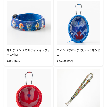
マ
ウ
格
格
ル
ィ
チ
ン
バ
ド
ン
ウ
ド
ポ
ウ
ー
ル
チ
テ
ウ
ィ
ル
メ
ト
イ
ラ
マルチバンド ウルティメイトフォ
ウィンドウポーチ ウルトラマンゼ
ト
マ
ースゼロ
ロ
フ
ン
ォ
ゼ
¥500
¥2,200
通
通
(税込)
(税込)
常
常
ー
ロ
価
価
ウ
ネ
ス
格
格
ィ
ッ
ゼ
ン
ク
ロ
ド
ス
ウ
ト
ポ
ラ
ー
ッ
チ
プ
ウ
ウ