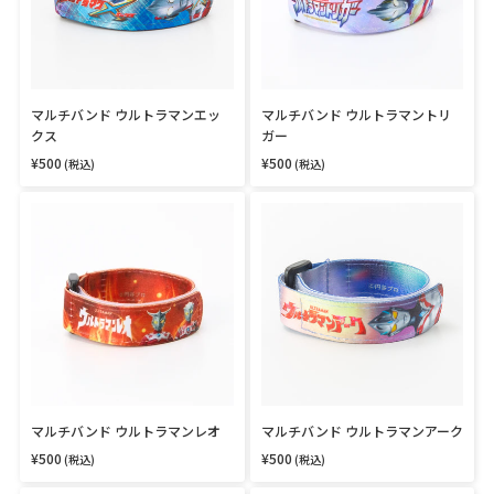
ウ
ウ
ル
ル
ト
ト
ラ
ラ
マ
マ
ン
ン
マルチバンド ウルトラマンエッ
マルチバンド ウルトラマントリ
エ
ト
クス
ガー
ッ
リ
ク
ガ
¥500
¥500
通
通
(税込)
(税込)
常
常
ス
ー
価
価
マ
マ
格
格
ル
ル
チ
チ
バ
バ
ン
ン
ド
ド
ウ
ウ
ル
ル
ト
ト
ラ
ラ
マ
マ
ン
ン
マルチバンド ウルトラマンレオ
マルチバンド ウルトラマンアーク
レ
ア
¥500
¥500
オ
ー
通
通
(税込)
(税込)
常
常
ク
価
価