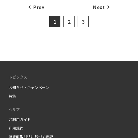
イ
ヤ
Prev
Next
ー
フ
1
2
3
ェ
ス
テ
ィ
バ
ル
トピックス
お知らせ・キャンペーン
特集
ヘルプ
ご利用ガイド
利用規約
特定商取引法に基づく表記