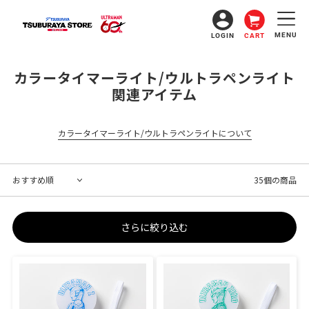
コ
ン
テ
MENU
LOGIN
CART
ン
ツ
に
コ
カラータイマーライト/ウルトラペンライト
ス
レ
関連アイテム
キ
ッ
ク
プ
シ
す
カラータイマーライト/ウルトラペンライトについて
ョ
る
ン
:
35個の商品
さらに絞り込む
ウ
ウ
ル
ル
ト
ト
ラ
ラ