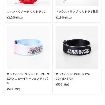
ル
ル
ト
ト
ラ
ラ
ウィンドウポーチ ウルトラマン
ネックストラップ ウルトラ６兄弟
マ
６
¥2,200
¥1,100
ン
兄
通
通
(税込)
(税込)
常
常
弟
価
価
マ
マ
格
格
ル
ル
チ
チ
バ
バ
ン
ン
ド
ド
ウ
TSUBURAYA
ル
CONVENTION
ト
ラ
ヒ
ー
マルチバンド ウルトラヒーローズ
マルチバンド TSUBURAYA
ロ
EXPO ニューイヤーフェスティバ
CONVENTION
ー
ル
ズ
¥500
通
(税込)
常
EXPO
¥500
通
(税込)
価
ニ
常
格
価
ュ
格
ー