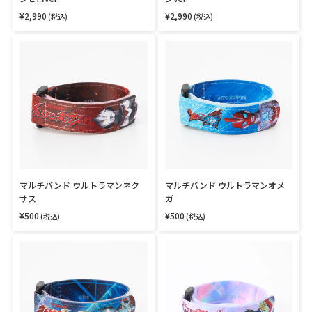
ラ
ラ
マ
マ
¥2,990
¥2,990
通
通
(税込)
(税込)
常
常
ン
ン
価
価
マ
マ
ゼ
ver.
格
格
ル
ル
ロ
チ
チ
ver.
バ
バ
ン
ン
ド
ド
ウ
ウ
ル
ル
ト
ト
ラ
ラ
マ
マ
ン
ン
マルチバンド ウルトラマンネク
マルチバンド ウルトラマンオメ
ネ
オ
サス
ガ
ク
メ
サ
ガ
¥500
¥500
通
通
(税込)
(税込)
常
常
ス
価
価
マ
マ
格
格
ル
ル
チ
チ
バ
バ
ン
ン
ド
ド