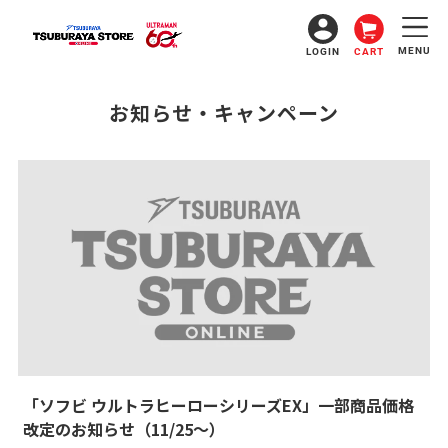
コ
ン
テ
MENU
LOGIN
CART
ン
ツ
に
お知らせ・キャンペーン
ス
キ
ッ
プ
す
る
「ソフビ ウルトラヒーローシリーズEX」一部商品価格
改定のお知らせ（11/25～）